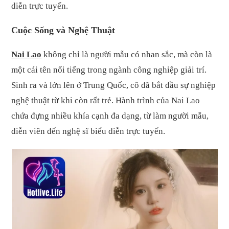
diễn trực tuyến.
Cuộc Sống và Nghệ Thuật
Nai Lao
không chỉ là người mẫu có nhan sắc, mà còn là
một cái tên nổi tiếng trong ngành công nghiệp giải trí.
Sinh ra và lớn lên ở Trung Quốc, cô đã bắt đầu sự nghiệp
nghệ thuật từ khi còn rất trẻ. Hành trình của Nai Lao
chứa đựng nhiều khía cạnh đa dạng, từ làm người mẫu,
diễn viên đến nghệ sĩ biểu diễn trực tuyến.