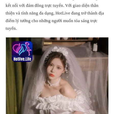
kết nối với đám đông trực tuyến. Với giao diện thân
thiện và tính năng đa dạng, HotLive đang trở thành địa
điểm lý tưởng cho những người muốn tỏa sáng trực
tuyến.