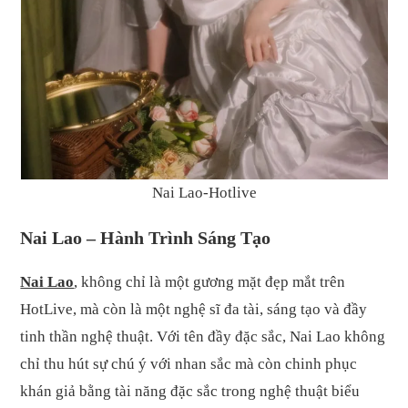
Nai Lao-Hotlive
Nai Lao – Hành Trình Sáng Tạo
Nai Lao
, không chỉ là một gương mặt đẹp mắt trên
HotLive, mà còn là một nghệ sĩ đa tài, sáng tạo và đầy
tinh thần nghệ thuật. Với tên đầy đặc sắc, Nai Lao không
chỉ thu hút sự chú ý với nhan sắc mà còn chinh phục
khán giả bằng tài năng đặc sắc trong nghệ thuật biểu