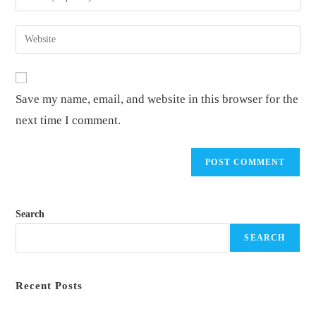
Save my name, email, and website in this browser for the
next time I comment.
Search
SEARCH
Recent Posts