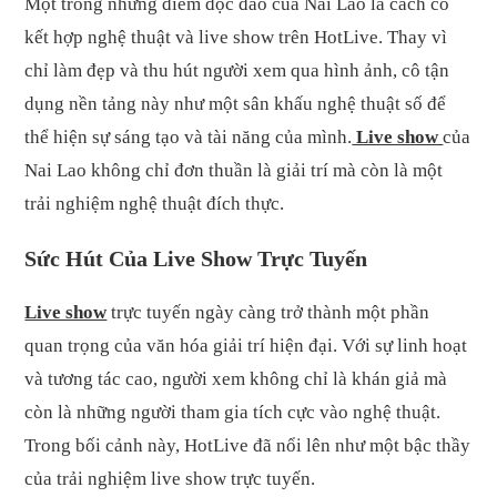
Một trong những điểm độc đáo của Nai Lao là cách cô
kết hợp nghệ thuật và live show trên HotLive. Thay vì
chỉ làm đẹp và thu hút người xem qua hình ảnh, cô tận
dụng nền tảng này như một sân khấu nghệ thuật số để
thể hiện sự sáng tạo và tài năng của mình.
Live show
của
Nai Lao không chỉ đơn thuần là giải trí mà còn là một
trải nghiệm nghệ thuật đích thực.
Sức Hút Của Live Show Trực Tuyến
Live show
trực tuyến ngày càng trở thành một phần
quan trọng của văn hóa giải trí hiện đại. Với sự linh hoạt
và tương tác cao, người xem không chỉ là khán giả mà
còn là những người tham gia tích cực vào nghệ thuật.
Trong bối cảnh này, HotLive đã nổi lên như một bậc thầy
của trải nghiệm live show trực tuyến.