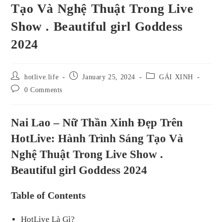
Tạo Và Nghệ Thuật Trong Live
Show . Beautiful girl Goddess
2024
hotlive.life
January 25, 2024
GÁI XINH
0 Comments
Nai Lao – Nữ Thần Xinh Đẹp Trên
HotLive: Hành Trình Sáng Tạo Và
Nghệ Thuật Trong Live Show .
Beautiful girl Goddess 2024
Table of Contents
HotLive Là Gì?