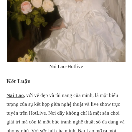
Nai Lao-Hotlive
Kết Luận
Nai Lao
, với vẻ đẹp và tài năng của mình, là một biểu
tượng của sự kết hợp giữa nghệ thuật và live show trực
tuyến trên HotLive. Nơi đây không chỉ là một sân chơi
giải trí mà còn là một bức tranh nghệ thuật số đa dạng và
phong phú. Với sức hút của mình, Nai Lao mở ra một