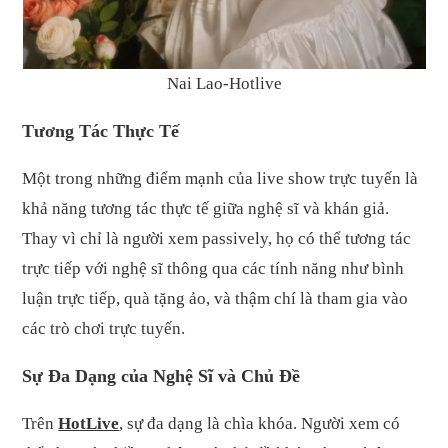
Nai Lao-Hotlive
Tương Tác Thực Tế
Một trong những điểm mạnh của live show trực tuyến là
khả năng tương tác thực tế giữa nghệ sĩ và khán giả.
Thay vì chỉ là người xem passively, họ có thể tương tác
trực tiếp với nghệ sĩ thông qua các tính năng như bình
luận trực tiếp, quà tặng ảo, và thậm chí là tham gia vào
các trò chơi trực tuyến.
Sự Đa Dạng của Nghệ Sĩ và Chủ Đề
Trên
HotLive
, sự đa dạng là chìa khóa. Người xem có