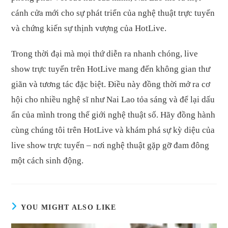
cánh cửa mới cho sự phát triển của nghệ thuật trực tuyến
và chứng kiến sự thịnh vượng của HotLive.
Trong thời đại mà mọi thứ diễn ra nhanh chóng, live
show trực tuyến trên HotLive mang đến không gian thư
giãn và tương tác đặc biệt. Điều này đồng thời mở ra cơ
hội cho nhiều nghệ sĩ như Nai Lao tỏa sáng và để lại dấu
ấn của mình trong thế giới nghệ thuật số. Hãy đồng hành
cùng chúng tôi trên HotLive và khám phá sự kỳ diệu của
live show trực tuyến – nơi nghệ thuật gặp gỡ đam đông
một cách sinh động.
YOU MIGHT ALSO LIKE