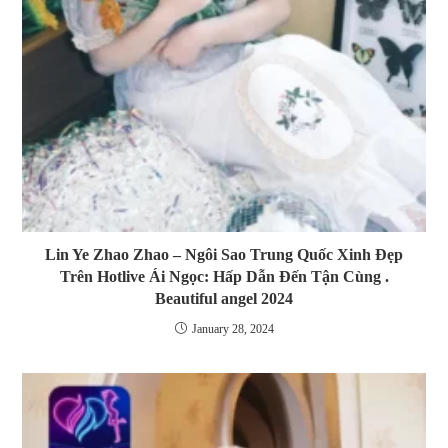
Lin Ye Zhao Zhao – Ngôi Sao Trung Quốc Xinh Đẹp
Trên Hotlive Ái Ngọc: Hấp Dẫn Đến Tận Cùng .
Beautiful angel 2024
January 28, 2024